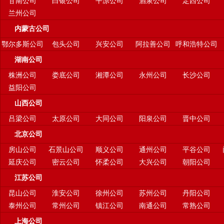
甘南公司
白银公司
平凉公司
酒泉公司
定西公司
兰州公司
内蒙古公司
鄂尔多斯公司
包头公司
兴安公司
阿拉善公司
呼和浩特公司
湖南公司
株洲公司
娄底公司
湘潭公司
永州公司
长沙公司
益阳公司
山西公司
吕梁公司
太原公司
大同公司
阳泉公司
晋中公司
北京公司
房山公司
石景山公司
顺义公司
通州公司
平谷公司
延庆公司
密云公司
怀柔公司
大兴公司
朝阳公司
江苏公司
昆山公司
淮安公司
徐州公司
苏州公司
丹阳公司
泰州公司
常州公司
镇江公司
南通公司
常熟公司
上海公司