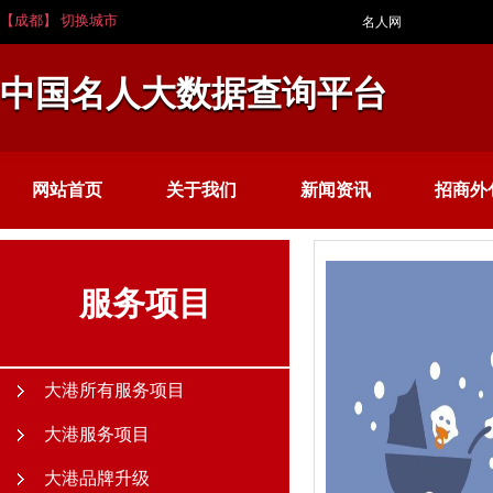
【成都】 切换城市
名人网
中国名人大数据查询平台
网站首页
关于我们
新闻资讯
招商外
服务项目
大港所有服务项目
大港服务项目
大港品牌升级