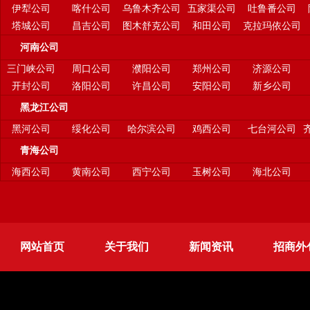
伊犁公司
喀什公司
乌鲁木齐公司
五家渠公司
吐鲁番公司
塔城公司
昌吉公司
图木舒克公司
和田公司
克拉玛依公司
河南公司
三门峡公司
周口公司
濮阳公司
郑州公司
济源公司
开封公司
洛阳公司
许昌公司
安阳公司
新乡公司
黑龙江公司
黑河公司
绥化公司
哈尔滨公司
鸡西公司
七台河公司
青海公司
海西公司
黄南公司
西宁公司
玉树公司
海北公司
网站首页
关于我们
新闻资讯
招商外
更多服务