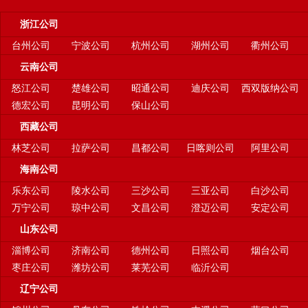
浙江公司
台州公司
宁波公司
杭州公司
湖州公司
衢州公司
云南公司
怒江公司
楚雄公司
昭通公司
迪庆公司
西双版纳公司
德宏公司
昆明公司
保山公司
西藏公司
林芝公司
拉萨公司
昌都公司
日喀则公司
阿里公司
海南公司
乐东公司
陵水公司
三沙公司
三亚公司
白沙公司
万宁公司
琼中公司
文昌公司
澄迈公司
安定公司
山东公司
淄博公司
济南公司
德州公司
日照公司
烟台公司
枣庄公司
潍坊公司
莱芜公司
临沂公司
辽宁公司