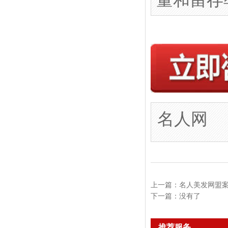
名人网
上一篇：
名人美发网盟
下一篇：没有了
推荐服务