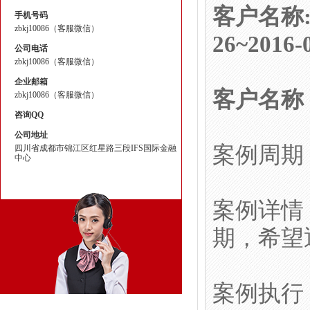
客户名称:母
手机号码
zbkj10086（客服微信）
26~2016-
公司电话
zbkj10086（客服微信）
企业邮箱
客户名称
zbkj10086（客服微信）
咨询QQ
公司地址
案例周期
四川省成都市锦江区红星路三段IFS国际金融
中心
案例详情
期，希望通
案例执行