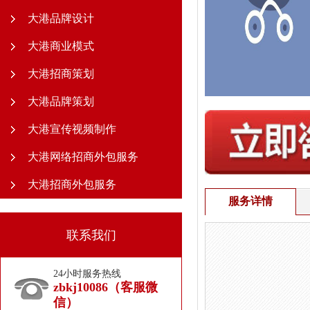
大港品牌设计
大港商业模式
大港招商策划
大港品牌策划
大港宣传视频制作
大港网络招商外包服务
大港招商外包服务
服务详情
联系我们
24小时服务热线
zbkj10086（客服微
信）