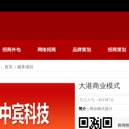
招商外包
网络招商
品牌策划
招商策划
：
首页
> 服务项目
大港商业模式
关注人气：
451597人
简介：
商业模式设计
咨询