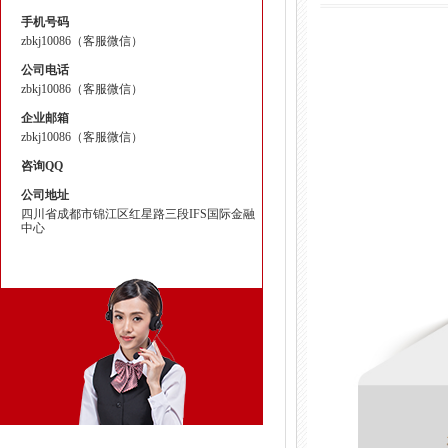
手机号码
zbkj10086（客服微信）
公司电话
zbkj10086（客服微信）
企业邮箱
zbkj10086（客服微信）
咨询QQ
公司地址
四川省成都市锦江区红星路三段IFS国际金融
中心