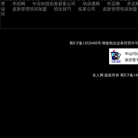
界
学招网
中宾科技拓客获客公司
培训课网
开店网
开店
设
皮肤管理培训加盟
招生技巧
拓客公司
皮肤管理培训加盟
司
蜀ICP备12028468号 增值电信业务经营许可证:
名人网 版权所有
蜀ICP备14