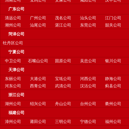
渭南公司
宝鸡公司
安康公司
咸阳公司
汉中公司
广东公司
清远公司
广州公司
茂名公司
汕头公司
江门公司
潮州公司
汕尾公司
湛江公司
东莞公司
韶关公司
菏泽公司
牡丹区公司
宁夏公司
中卫公司
石嘴山公司
固原公司
吴忠公司
银川公司
天津公司
东丽公司
大港公司
宝坻公司
河西公司
静海公司
河东公司
西青公司
武清公司
汉沽公司
蓟县公司
浙江公司
湖州公司
绍兴公司
舟山公司
台州公司
衢州公司
福建公司
漳州公司
莆田公司
三明公司
宁德公司
福州公司