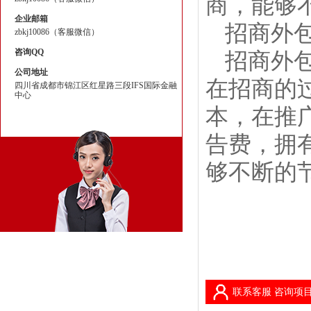
商，能够
企业邮箱
招商外
zbkj10086（客服微信）
咨询QQ
招商外
公司地址
在招商的
四川省成都市锦江区红星路三段IFS国际金融
中心
本，在推
告费，拥
够不断的
联系客服 咨询项