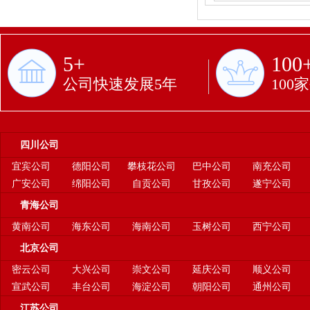
5+
100
公司快速发展5年
100
四川公司
宜宾公司
德阳公司
攀枝花公司
巴中公司
南充公司
广安公司
绵阳公司
自贡公司
甘孜公司
遂宁公司
青海公司
黄南公司
海东公司
海南公司
玉树公司
西宁公司
北京公司
密云公司
大兴公司
崇文公司
延庆公司
顺义公司
宣武公司
丰台公司
海淀公司
朝阳公司
通州公司
江苏公司